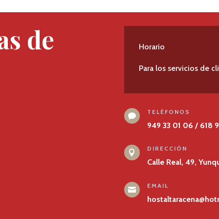
as de
Horario
Para los servicios de c
TELÉFONOS

949 33 01 06 / 618 9
DIRECCIÓN

Calle Real, 49, Yunq
EMAIL

hostaltaracena@hot