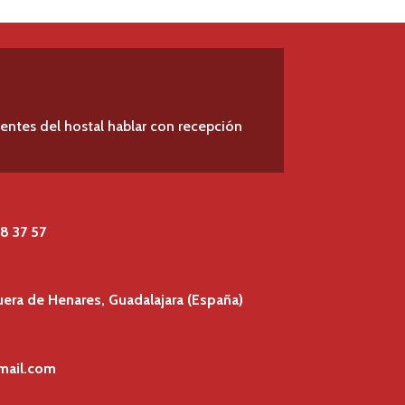
lientes del hostal hablar con recepción
8 37 57
uera de Henares, Guadalajara (España)
mail.com