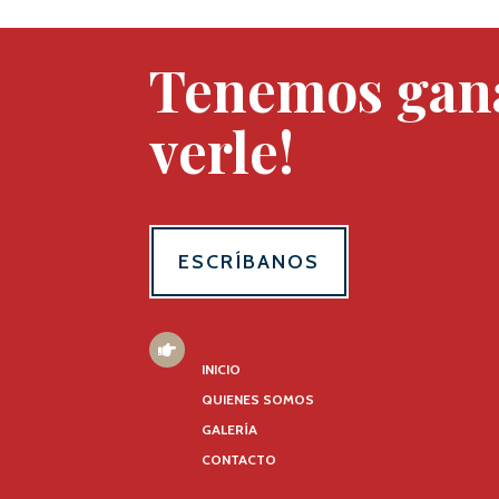
Tenemos gan
verle!
ESCRÍBANOS
MENÚ

INICIO
QUIENES SOMOS
GALERÍA
CONTACTO